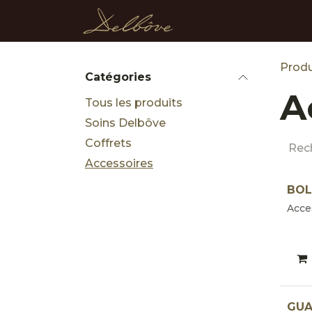
Se rendre au contenu
Accueil
Boutique
Be
Produ
Catégories
A
Tous les produits
Soins Delbôve
Coffrets
Accessoires
BOL
Acce
GUA