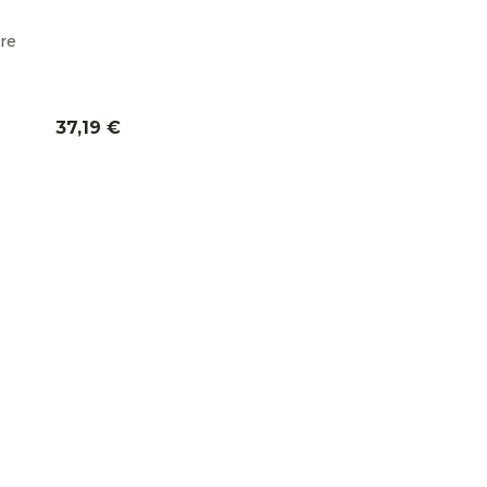
re
37,19
€