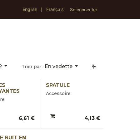
English
|
Français
 Valeurs
Contact
Se connecter
R
En vedette
Trier par :
ES
SPATULE
YANTES
Accessoire
re
6,61
€
4,13
€
 NUIT EN