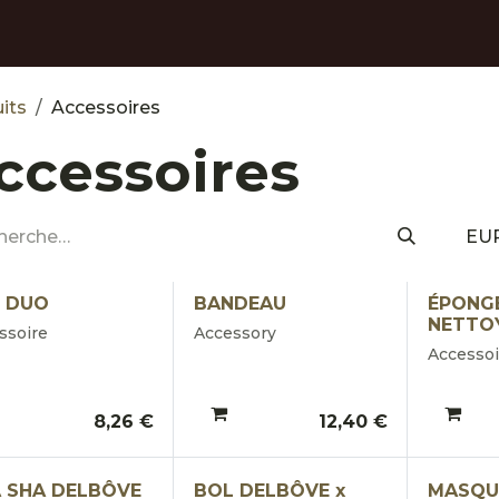
auty Rewards
Le Massage Delbôve
La Gamme Delbôve
Nos
its
Accessoires
ccessoires
EU
 DUO
BANDEAU
ÉPONG
NETTO
ssoire
Accessory
Accessoi
8,26
€
12,40
€
 SHA DELBÔVE
BOL DELBÔVE x
MASQUE